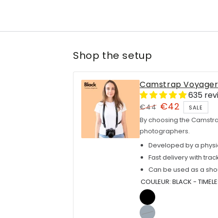
Shop the setup
Camstrap Voyage
635 rev
€42
€44
SALE
Regular
Sale
By choosing the Camstra
price
photographers.
price
Developed by a physio
Fast delivery with trac
Can be used as a sho
COULEUR:
BLACK - TIMEL
Black
-