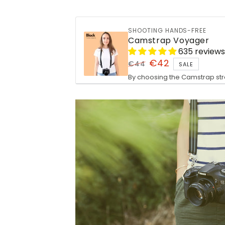
SHOOTING HANDS-FREE
Camstrap Voyager
635 reviews
€42
€44
SALE
Regular
Sale
By choosing the Camstrap stra
price
price