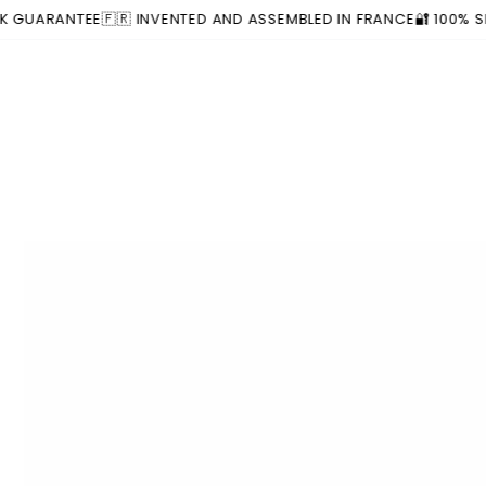
Similar products
SKIP TO
RANTEE
🇫🇷 INVENTED AND ASSEMBLED IN FRANCE
🔐 100% SECURE
CONTENT