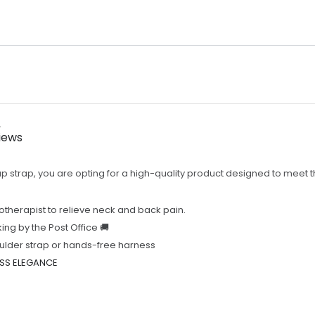
r
iews
p strap, you are opting for a high-quality product designed to meet
therapist to relieve neck and back pain.
king by the Post Office 🚚
ulder strap or hands-free harness
ESS ELEGANCE