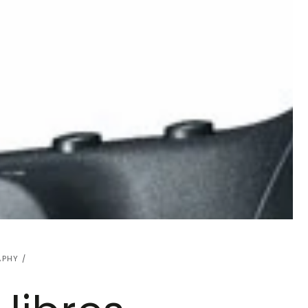
APHY
/