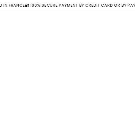
Similar products
SKIP TO
RANCE
🔐 100% SECURE PAYMENT BY CREDIT CARD OR BY PAYPAL
🚚
CONTENT