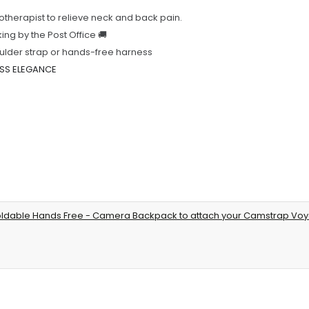
therapist to relieve neck and back pain.
king by the Post Office 🚚
ulder strap or hands-free harness
ESS ELEGANCE
t Foldable Hands Free - Camera Backpack to attach your Camstrap Vo