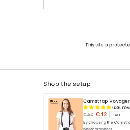
This site is prote
Shop the setup
Camstrap Voyage
638 rev
€42
€44
SALE
Regular
Sale
By choosing the Camstra
price
photographers.
price