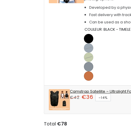
Developed by a physio
Fast delivery with trac
Can be used as a sho
COULEUR:
BLACK - TIMEL
Black
-
Navy
Variant
Timeless
-
sold
Sage
Variant
Elegance
Midnight
out
-
sold
Silver
serenity
or
Harmonize
out
-
Terracotta
unavailable
with
or
Shine
-
Camstrap Satellite – Ultraligh
nature
unavailable
with
Connect
€36
€42
–14%
sophistication
with
Regular
Sale
the
price
price
Earth
Total
€78