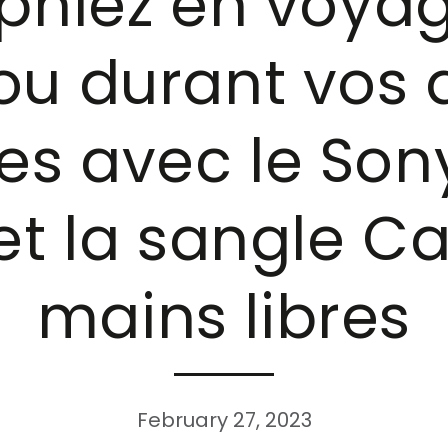
phiez en voyag
ou durant vos a
ves avec le Son
et la sangle C
mains libres
February 27, 2023