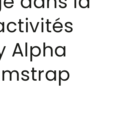
e dans la
ctivités
y Alpha
amstrap