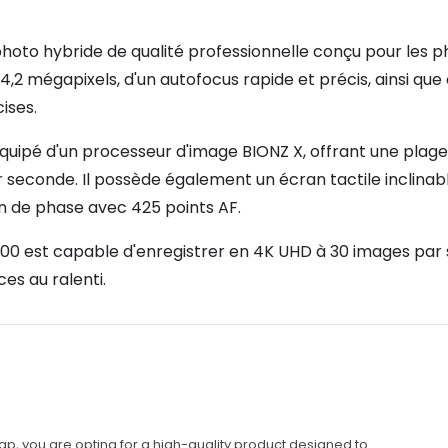
hoto hybride de qualité professionnelle conçu pour les p
 mégapixels, d'un autofocus rapide et précis, ainsi que 
ises.
ipé d'un processeur d'image BIONZ X, offrant une plage 
ar seconde. Il possède également un écran tactile inclinab
n de phase avec 425 points AF.
00 est capable d'enregistrer en 4K UHD à 30 images par se
s au ralenti.
p, you are opting for a high-quality product designed to...