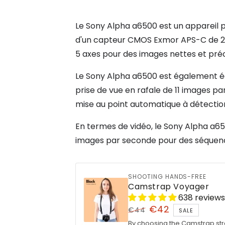
Le Sony Alpha a6500 est un appareil p
d'un capteur CMOS Exmor APS-C de 24,2
5 axes pour des images nettes et préc
Le Sony Alpha a6500 est également équ
prise de vue en rafale de 11 images p
mise au point automatique à détectio
En termes de vidéo, le Sony Alpha a65
images par seconde pour des séquence
SHOOTING HANDS-FREE
Camstrap Voyager
638 reviews
€42
€44
SALE
Regular
Sale
By choosing the Camstrap stra