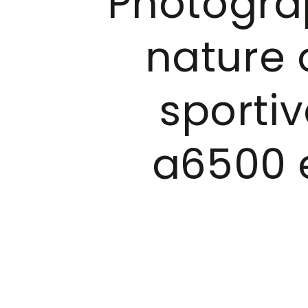
Photogra
nature 
sporti
a6500 