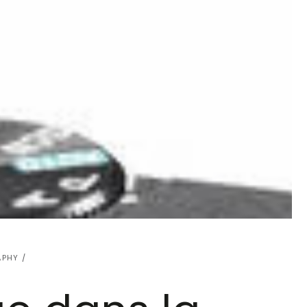
APHY
/