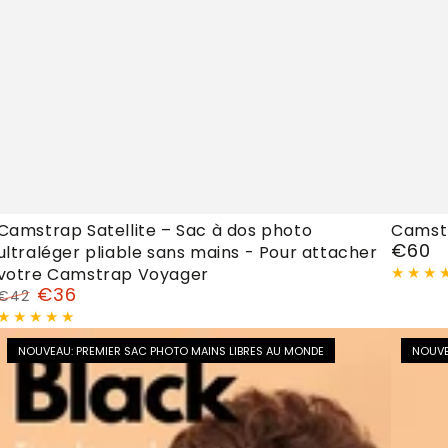
Camstrap
Camst
Camstrap Satellite – Sac à dos photo
Camst
€60
ultraléger pliable sans mains - Pour attacher
Prix
Satellite
Explore
normal
votre Camstrap Voyager
–
€36
€42
Sac
Prix
Prix
normal
de
à
NOUVEAU: PREMIER SAC PHOTO MAINS LIBRES AU MONDE
vente
NOUVE
dos
photo
ultraléger