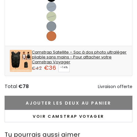
Black
-
Navy
Variante
Timeless
-
épuisée
Sage
Variante
Elegance
Midnight
ou
-
épuisée
Silver
serenity
indisponible
Harmonize
ou
-
Terracotta
with
indisponible
Shine
-
Camstrap Satellite – Sac à dos photo ultraléger
nature
with
Connect
pliable sans mains - Pour attacher votre
Camstrap Voyager
sophistication
with
€36
€42
–14%
the
Prix
Prix
Earth
normal
de
Total
€78
Livraison offerte
vente
AJOUTER LES DEUX AU PANIER
VOIR CAMSTRAP VOYAGER
Tu pourrais aussi aimer