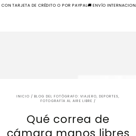
Carrito
Productos similares
IR AL
N TARJETA DE CRÉDITO O POR PAYPAL
🚚 ENVÍO INTERNACIONAL 
CONTENIDO
INICIO
/
BLOG DEL FOTÓGRAFO: VIAJERO, DEPORTES,
FOTOGRAFÍA AL AIRE LIBRE
/
Qué correa de
cámara manos libres