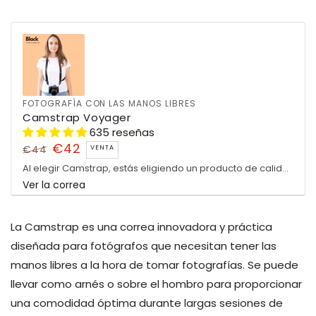
FOTOGRAFÍA CON LAS MANOS LIBRES
Camstrap Voyager
635 reseñas
€42
€44
VENTA
Precio
Precio
Al elegir Camstrap, estás eligiendo un producto de calidad, diseñado para satisfacer las necesidades...
regular
Ver la correa
de
venta
La Camstrap es una correa innovadora y práctica
diseñada para fotógrafos que necesitan tener las
manos libres a la hora de tomar fotografías. Se puede
llevar como arnés o sobre el hombro para proporcionar
una comodidad óptima durante largas sesiones de