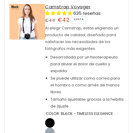
Camstrap Voyager
635 reseñas
€42
€44
VENTA
Precio
Precio
Al elegir Camstrap, estás eligiendo un
regular
producto de calidad, diseñado para
de
satisfacer las necesidades de los
venta
fotógrafos más exigentes.
Desarrollada por un fisioterapeuta
para aliviar el dolor de cuello y
espalda.
Se puede utilizar como correa para
el hombro o como arnés de manos
libres.
Tamaño ajustable gracias a la hebilla
de ajuste
COLOR:
BLACK - TIMELESS ELEGANCE
Black