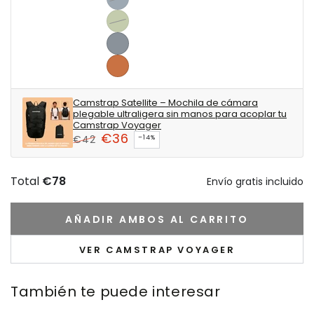
-
Navy
Variante
Timeless
-
agotada
Sage
Variante
Elegance
Midnight
o
-
agotada
Silver
serenity
no
Harmonize
o
-
Terracotta
disponible
with
no
Shine
-
Camstrap Satellite – Mochila de cámara
nature
disponible
with
Connect
plegable ultraligera sin manos para acoplar tu
Camstrap Voyager
sophistication
with
€36
€42
–14%
the
Precio
Precio
Earth
regular
de
Total
€78
Envío gratis incluido
venta
AÑADIR AMBOS AL CARRITO
VER CAMSTRAP VOYAGER
También te puede interesar