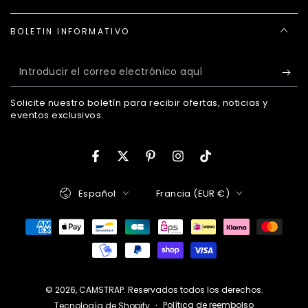
BOLETIN INFORMATIVO
Introducir
el
Solicite nuestro boletín para recibir ofertas, noticias y
correo
eventos exclusivos.
electrónico
aquí
Facebook
Twitter
Pinterest
Instagram
TikTok
Idioma
País/región
Español
Francia (EUR €)
Métodos
de
pago
© 2026,
CAMSTRAP
. Reservados todos los derechos.
Política de reembolso
Tecnología de Shopify