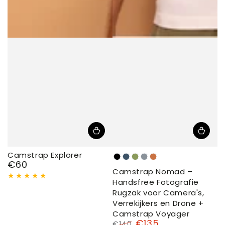
Camstrap Explorer
Black
Navy
Sage
Silver
Terracotta
€60
Normale
Camstrap Nomad –
-
-
-
-
-
prijs
Handsfree Fotografie
Timeless
Midnight
Harmonize
Shine
Connect
Rugzak voor Camera's,
Elegance
serenity
with
with
with
Verrekijkers en Drone +
nature
sophistication
the
Camstrap Voyager
Earth
€135
€140