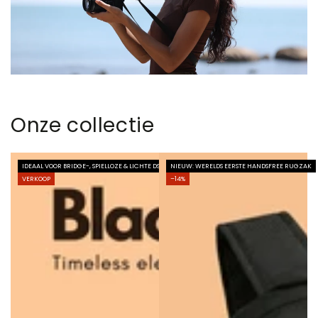
Onze collectie
IDEAAL VOOR BRIDGE-, SPIELLOZE & LICHTE DSLR-CAMERA'S
NIEUW: WERELDS EERSTE HANDSFREE RUGZAK
VERKOOP
–14%