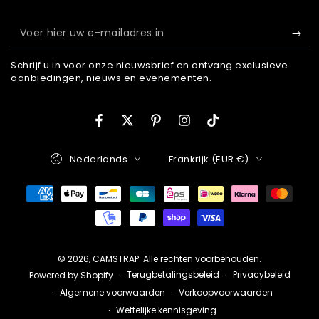
Voer
hier
Schrijf u in voor onze nieuwsbrief en ontvang exclusieve
uw
aanbiedingen, nieuws en evenementen.
e-
mailadres
Facebook
Twitteren
Pinterest
Instagram
TikTok
in
Taal
Land/regio
Nederlands
Frankrijk (EUR €)
Betaalmethoden
© 2026,
CAMSTRAP
. Alle rechten voorbehouden.
Terugbetalingsbeleid
Privacybeleid
Powered by Shopify
Algemene voorwaarden
Verkoopvoorwaarden
Wettelijke kennisgeving