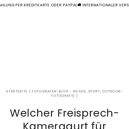
Warenkorb
Ähnliche Produkte
ZUM INHALT
LUNG PER KREDITKARTE ODER PAYPAL
🚚 INTERNATIONALER VERSA
SPRINGEN
STARTSEITE
/
FOTOGRAFEN-BLOG - REISEN, SPORT, OUTDOOR-
FOTOGRAFIE
/
Welcher Freisprech-
Kameragurt für