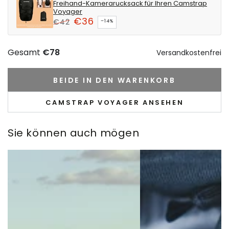
Connect
Freihand-Kamerarucksack für Ihren Camstrap
Voyager
sophistication
with
€36
€42
–14%
the
Regulärer
Verkaufspreis
Earth
Preis
Gesamt
€78
Versandkostenfrei
BEIDE IN DEN WARENKORB
CAMSTRAP VOYAGER ANSEHEN
Sie können auch mögen