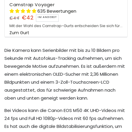
Camstrap Voyager
635 Bewertungen
€42
€44
IM ANGEBOT
Regulärer
Verkaufspreis
Mit der Wahl des Camstrap-Gurts entscheiden Sie sich für ein Qualitätsprodukt, das auf die...
Preis
Zum Gurt
Die Kamera kann Serienbilder mit bis zu 10 Bildern pro
Sekunde mit Autofokus-Tracking aufnehmen, um sich
bewegende Motive aufzunehmen. Es ist außerdem mit
einem elektronischen OLED-Sucher mit 2,36 Millionen
Bildpunkten und einem 3-Zoll-Touchscreen-LCD
ausgestattet, das für schwierige Aufnahmen nach
oben und unten geneigt werden kann.
Bei Videos kann die Canon EOS M50 4K UHD-Videos mit
24 fps und Full HD 1080p-Videos mit 60 fps aufnehmen.
Es hat auch die digitale Bildstabilisierungsfunktion, um