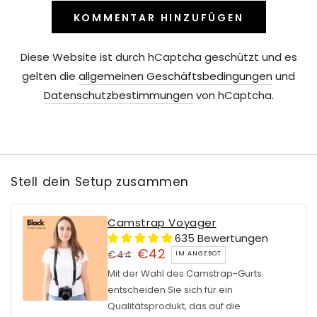
KOMMENTAR HINZUFÜGEN
Diese Website ist durch hCaptcha geschützt und es
gelten die
allgemeinen Geschäftsbedingungen
und
Datenschutzbestimmungen
von hCaptcha.
Stell dein Setup zusammen
Camstrap Voyager
635 Bewertungen
€42
€44
IM ANGEBOT
Regulärer
Verkaufspreis
Mit der Wahl des Camstrap-Gurts
Preis
entscheiden Sie sich für ein
Qualitätsprodukt, das auf die