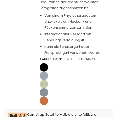
Bedürfnisse der anspruchsvollsten
Fotografen zugeschnitten ist.
Von einem Physiotherapeuten
entwickelt, um Nacken- und
Rückenschmerzen zu lindern.
Internationaler Versand mit
Sendungsverfolgung 🚚
Kann als Schultergurt oder
Freisprechgurt verwendet werden
FARBE:
BLACK-TIMELESS ELEGANCE
Black-
Timeless
Navy
Variante
Elegance
-
ausverkauft
Sage
Variante
Midnight
oder
-
ausverkauft
Silver
serenity
nicht
Harmonize
oder
-
Terracotta
verfügbar
with
nicht
Shine
-
Camstrap Satellite – Ultraleichte faltbare
nature
verfügbar
with